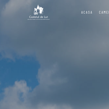
ACASA
CAME