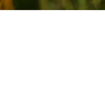
Castelul de Lut Pensiune
Site-ul
www.casteluldelut.ro
, numit în continuare
Castelul de Lut
,
este operat de
CASTELUL DE LUT SRL
, înregistrată la Registrul
Comerțului Sibiu sub nr.
J32/582/2016
, având
Cod Unic de
Înregistrare 35983809
și
EUID ROONRC.J32/582/2016
.
Acceptarea termenilor
Folosirea acestui site implică acceptarea termenilor și condițiilor
de mai jos. Recomandăm citirea cu atenție a acestora.
CASTELUL DE LUT SRL
își rezervă dreptul de a modifica aceste
prevederi fără o altă notificare. Cea mai recentă versiune poate fi